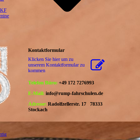
 BKF
rmine
Kontaktformular
Klicken Sie hier um zu
unserem Kon­takt­for­mu­lar zu
kommen
Telefon Büro:
+49 172 7276993
E-Mail:
info@rump-fahrschulen.de
Adresse:
Radolfzellerstr. 17 78333
Stockach
htig