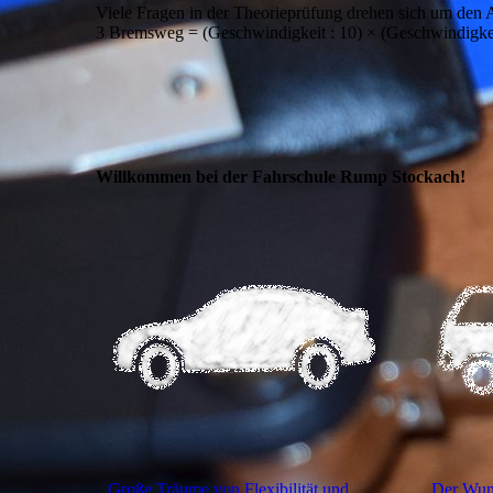
Viele Fragen in der Theorieprüfung drehen sich um den 
3 Bremsweg = (Geschwindigkeit : 10) × (Geschwindigkeit
Willkommen bei der Fahrschule Rump Stockach!
Große Träume von Flexibilität und
Der Wun