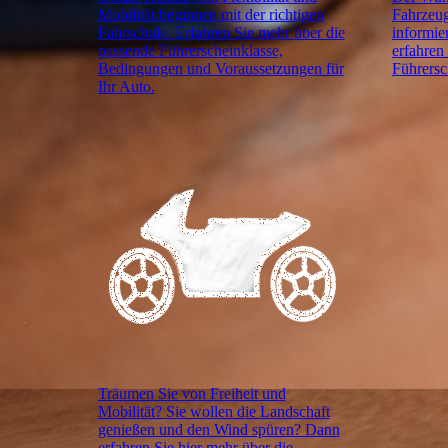
Mobilität beginnen mit der richtigen
Fahrzeug
Fahrschule. Erfahren Sie mehr über die
informier
passende Führerscheinklasse,
erfahren
Bedingungen und Voraussetzungen für
Führersc
Ihr Auto.
Träumen Sie von Freiheit und
Mobilität? Sie wollen die Landschaft
genießen und den Wind spüren? Dann
erfahren Sie hier mehr über die