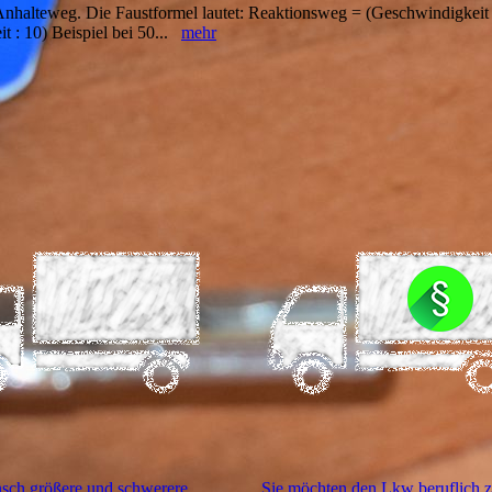
Anhalteweg. Die Faustformel lautet: Reaktionsweg = (Geschwindigkeit 
 : 10) Beispiel bei 50...
mehr
sch größere und schwerere
Sie möchten den Lkw beruflich z