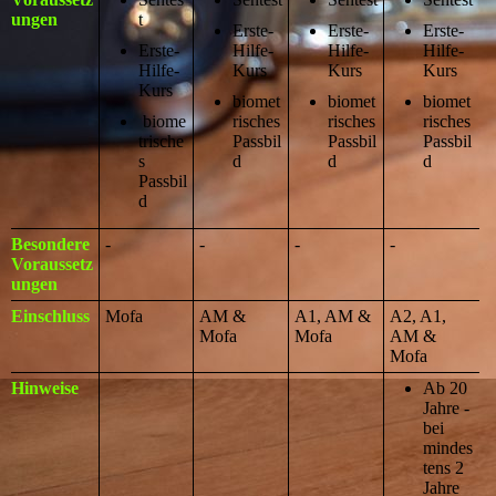
ungen
t
Erste-
Erste-
Erste-
Erste-
Hilfe-
Hilfe-
Hilfe-
Hilfe-
Kurs
Kurs
Kurs
Kurs
biomet
biomet
biomet
biome
risches
risches
risches
trische
Passbil
Passbil
Passbil
s
d
d
d
Passbil
d
Besondere
-
-
-
-
Voraussetz
ungen
Einschluss
Mofa
AM &
A1, AM &
A2, A1,
Mofa
Mofa
AM &
Mofa
Hinweise
Ab 20
Jahre -
bei
mindes
tens 2
Jahre