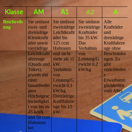
Klasse
AM
A1
A2
A
Beschreib
Sie umfasst
Sie umfasst
Sie umfasst
Alle
ung
zwei- und
zweirädrige
zweirädrige
Krafträder
dreirädrige
Leichtkraftr
Krafträder
und
Kleinkraftr
äder bis
bis 35 kW.
dreirädrige
äder sowie
125 ccm
Das
Kraftfahrze
vierrädrige
Hubraum
Verhältnis
uge ohne
Leichtkraftf
und nicht
von
Beschränku
ahrzeuge
mehr als 11
Leistung/G
ngen. Es
(Quads und
kW.
ewicht 0,2
gibt
Trikes),
Verhältnis
kW/kg
verschieden
jeweils mit
von
e
einer
Leistung/G
Erwerbsmö
bauartbedin
ewicht 0,1
glichkeiten
gten
kW/kg
vom Alter.
Höchstgesc
Dreirädrige
hwindigkei
Kraftfahrze
t von bis zu
uge bis 15
45 km/h
kW.
und 50 ccm
Hubraum
bei