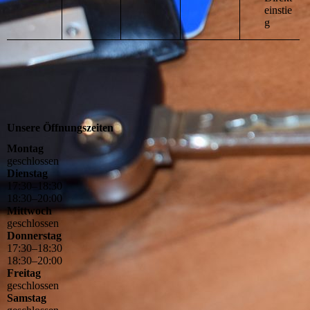
einstie
g
Unsere Öffnungszeiten
Montag
geschlossen
Dienstag
17
:
30
–
18
:
30
18
:
30
–
20
:
00
Mittwoch
geschlossen
Donnerstag
17
:
30
–
18
:
30
18
:
30
–
20
:
00
Freitag
geschlossen
Samstag