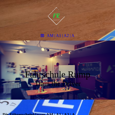
AM | A1 | A2 | A
Fahrschule Rump
Train the Driver
Die Führerscheinklassen AM | A1 | A2 | A